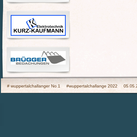
# wuppertalchallanger No.1
#wuppertalchallange 2022
05.05.
2023 Indooy CYCLING Hilden
24h Wuppertal live 2015, wir dabei
6h Event auf den Südhöhen
Admin
Ahrtal, wir bringen Fahrba
CHARITY- Cycling im Wald
Cycling Charity Event für die Erdbebe