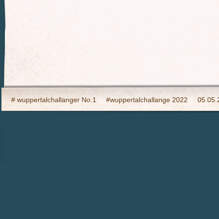
# wuppertalchallanger No.1
#wuppertalchallange 2022
05.05.
2023 Indooy CYCLING Hilden
24h Wuppertal live 2015, wir dabei
6h Event auf den Südhöhen
Admin
Ahrtal, wir bringen Fahrba
CHARITY- Cycling im Wald
Cycling Charity Event für die Erdbebe
Das war das Jahr 2023
Datenschutz
Gulliver for Kids
Impr
Ironman – Barcelona – Idee
Jahresrückblick 2019
Jahresrückb