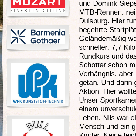
und Domink Sieper
MTB-Rennen, nei
Duisburg. Hier tu
begehrte Startplät
Geländemäßig wen
schneller, 7,7 Ki
Rundkurs und das
Schotter schon m
Verhängnis, aber 
getan. Und dann g
Aktion. Hier wollt
Unser Sportkamer
einem unverschul
Leben. Nils war ei
Mensch und ein gu
Kinder. Keine leic