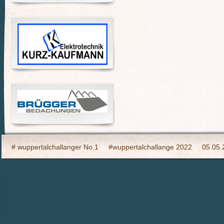
# wuppertalchallanger No.1
#wuppertalchallange 2022
05.05.
2023 Indooy CYCLING Hilden
24h Wuppertal live 2015, wir dabei
6h Event auf den Südhöhen
Admin
Ahrtal, wir bringen Fahrba
CHARITY- Cycling im Wald
Cycling Charity Event für die Erdbebe