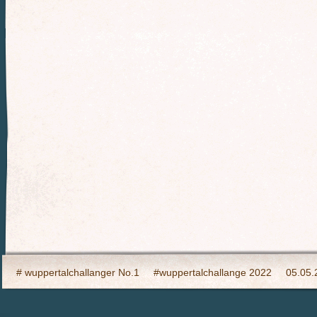
# wuppertalchallanger No.1
#wuppertalchallange 2022
05.05.
2023 Indooy CYCLING Hilden
24h Wuppertal live 2015, wir dabei