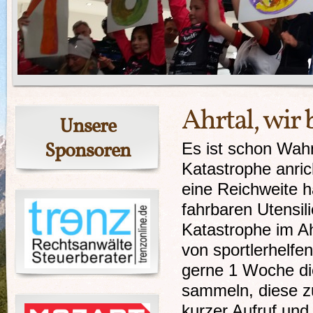
Ahrtal, wir
Unsere
Sponsoren
Es ist schon Wah
Katastrophe anric
eine Reichweite h
fahrbaren Utensi
Katastrophe im A
von sportlerhelf
gerne 1 Woche die
sammeln, diese zu
kurzer Aufruf und