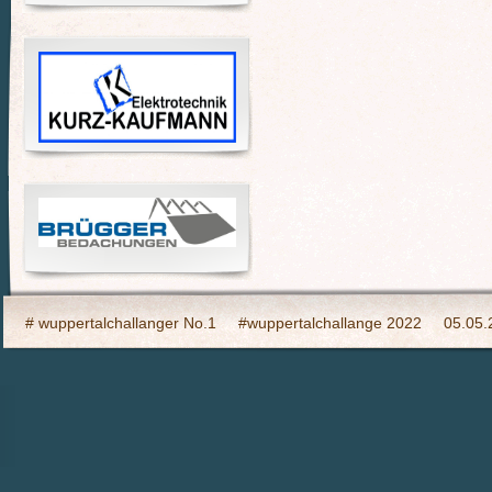
# wuppertalchallanger No.1
#wuppertalchallange 2022
05.05.
2023 Indooy CYCLING Hilden
24h Wuppertal live 2015, wir dabei
6h Event auf den Südhöhen
Admin
Ahrtal, wir bringen Fahrba
CHARITY- Cycling im Wald
Cycling Charity Event für die Erdbebe