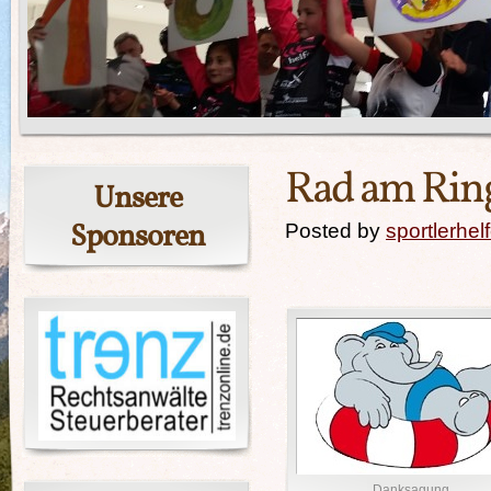
Rad am Ring
Unsere
Sponsoren
Posted by
sportlerhel
Danksagung