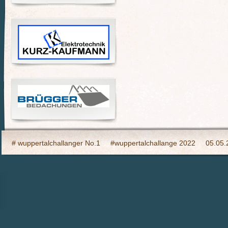
# wuppertalchallanger No.1
#wuppertalchallange 2022
05.05.
2023 Indooy CYCLING Hilden
24h Wuppertal live 2015, wir dabei
6h Event auf den Südhöhen
Admin
Ahrtal, wir bringen Fahrba
CHARITY- Cycling im Wald
Cycling Charity Event für die Erdbebe