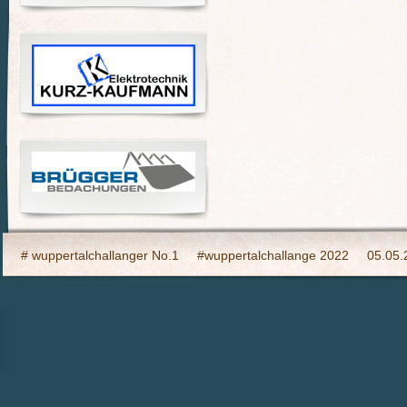
# wuppertalchallanger No.1
#wuppertalchallange 2022
05.05.
2023 Indooy CYCLING Hilden
24h Wuppertal live 2015, wir dabei
6h Event auf den Südhöhen
Admin
Ahrtal, wir bringen Fahrba
CHARITY- Cycling im Wald
Cycling Charity Event für die Erdbebe