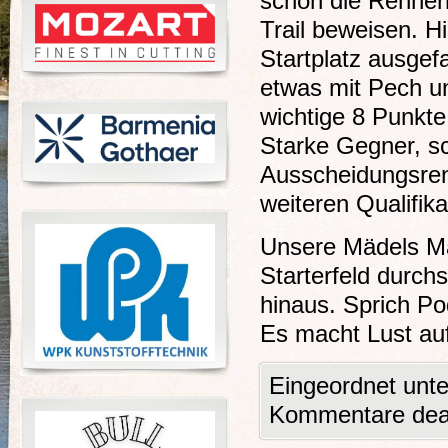
schon die Rennen
Trail beweisen. Hi
Startplatz ausgef
etwas mit Pech un
wichtige 8 Punkte
Starke Gegner, sc
Ausscheidungsrenn
weiteren Qualifik
Unsere Mädels Ma
Starterfeld durch
hinaus. Sprich Po
Es macht Lust au
Eingeordnet unt
Kommentare deak