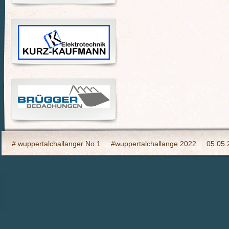
# wuppertalchallanger No.1
#wuppertalchallange 2022
05.05.
2023 Indooy CYCLING Hilden
24h Wuppertal live 2015, wir dabei
6h Event auf den Südhöhen
Admin
Ahrtal, wir bringen Fahrba
CHARITY- Cycling im Wald
Cycling Charity Event für die Erdbebe