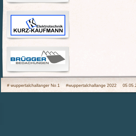
# wuppertalchallanger No.1
#wuppertalchallange 2022
05.05.
2023 Indooy CYCLING Hilden
24h Wuppertal live 2015, wir dabei
6h Event auf den Südhöhen
Admin
Ahrtal, wir bringen Fahrba
CHARITY- Cycling im Wald
Cycling Charity Event für die Erdbebe