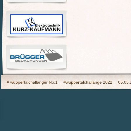
# wuppertalchallanger No.1
#wuppertalchallange 2022
05.05.
2023 Indooy CYCLING Hilden
24h Wuppertal live 2015, wir dabei
6h Event auf den Südhöhen
Admin
Ahrtal, wir bringen Fahrba
CHARITY- Cycling im Wald
Cycling Charity Event für die Erdbebe