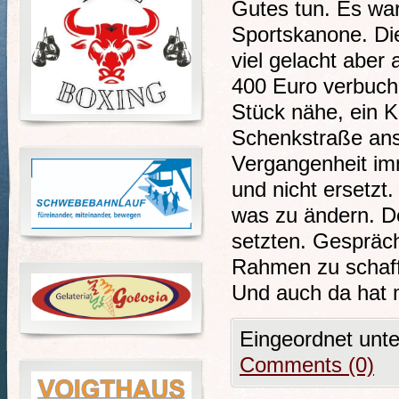
Gutes tun. Es war
Sportskanone. Di
viel gelacht abe
400 Euro verbuch
Stück nähe, ein K
Schenkstraße ans
Vergangenheit im
und nicht ersetzt.
was zu ändern. De
setzten. Gespräch
Rahmen zu schaff
Und auch da hat m
Eingeordnet unt
Comments (0)