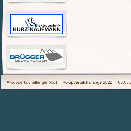
# wuppertalchallanger No.1
#wuppertalchallange 2022
05.05.
2023 Indooy CYCLING Hilden
24h Wuppertal live 2015, wir dabei
6h Event auf den Südhöhen
Admin
Ahrtal, wir bringen Fahrba
CHARITY- Cycling im Wald
Cycling Charity Event für die Erdbebe