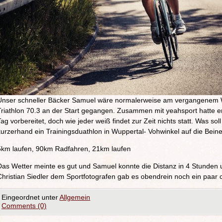
Unser schneller Bäcker Samuel wäre normalerweise am vergangenem
Triathlon 70.3 an der Start gegangen. Zusammen mit yeahsport hatte er 
Tag vorbereitet, doch wie jeder weiß findet zur Zeit nichts statt. Was s
kurzerhand ein Trainingsduathlon in Wuppertal- Vohwinkel auf die Beine 
5km laufen, 90km Radfahren, 21km laufen
Das Wetter meinte es gut und Samuel konnte die Distanz in 4 Stunden
Christian Siedler dem Sportfotografen gab es obendrein noch ein paar 
Eingeordnet unter
Allgemein
Comments (0)