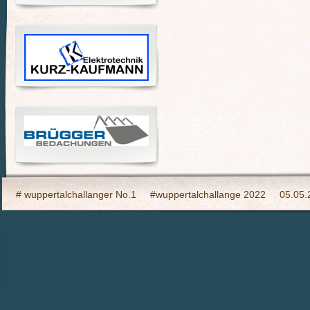
# wuppertalchallanger No.1
#wuppertalchallange 2022
05.05.
2023 Indooy CYCLING Hilden
24h Wuppertal live 2015, wir dabei
6h Event auf den Südhöhen
Admin
Ahrtal, wir bringen Fahrba
CHARITY- Cycling im Wald
Cycling Charity Event für die Erdbebe