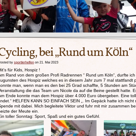
Cycling, bei „Rund um Köln“
osted by
sportlerhelfen
on 21. Mai 2023
it’s für Kids, Hospiz !
Am Rand von dem großen Profi Radrennen “ Rund um Köln“, durfte ich 
zugunsten des Hospiz welches es in diesem Jahr zum 7 mal stattfandt
konnte man, wenn man es den bei 25 Grad schaffte, 5 Stunden am Stück
Veranstaltung die das Team um Nicole da auf die Beine gestellt hatte. 
Am Ende konnte man dem Hospiz über 4.000 Euro übergeben. Eine tol
findet.“ HELFEN KANN SO EINFACH SEIN „. Im Gepäck hatte ich nicht nur
Spende mit dabei. Mich begleitete Viktor und fuhr mit mir zusammen b
heizte der Meute ein.
Ein toller Sonntag: Sport, Spaß und ein gutes Gefühl.