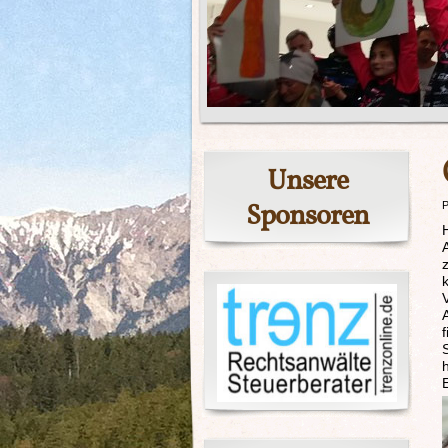
Unsere
Sponsoren
P
H