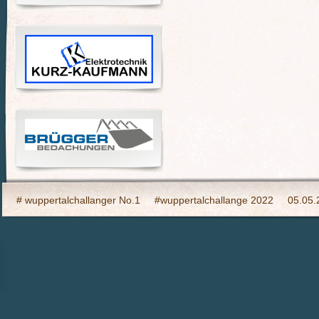
# wuppertalchallanger No.1
#wuppertalchallange 2022
05.05.
2023 Indooy CYCLING Hilden
24h Wuppertal live 2015, wir dabei
6h Event auf den Südhöhen
Admin
Ahrtal, wir bringen Fahrba
CHARITY- Cycling im Wald
Cycling Charity Event für die Erdbebe