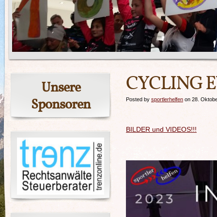
CYCLING E
Unsere
Sponsoren
Posted by
sportlerhelfen
on 28. Oktob
.
BILDER und VIDEOS!!!
.