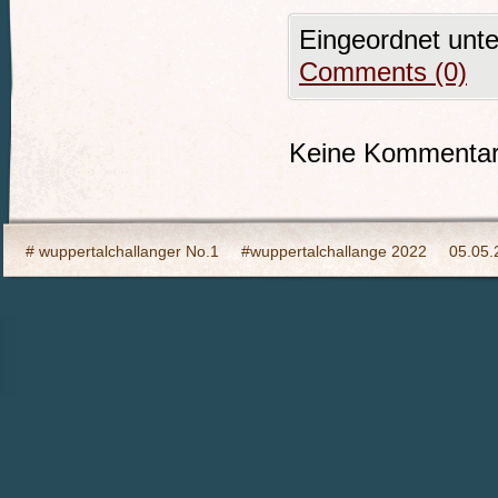
Eingeordnet unt
Comments (0)
Keine Kommentare
# wuppertalchallanger No.1
#wuppertalchallange 2022
05.05.
2023 Indooy CYCLING Hilden
24h Wuppertal live 2015, wir dabei
6h Event auf den Südhöhen
Admin
Ahrtal, wir bringen Fahrba
CHARITY- Cycling im Wald
Cycling Charity Event für die Erdbebe
Das war das Jahr 2023
Datenschutz
Gulliver for Kids
Impr
Ironman – Barcelona – Idee
Jahresrückblick 2019
Jahresrückb