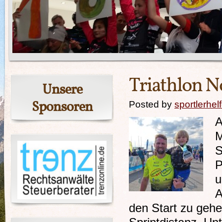
Triathlon No
Unsere
Sponsoren
Posted by
sportlerhel
A
M
S
P
u
A
den Start zu gehe