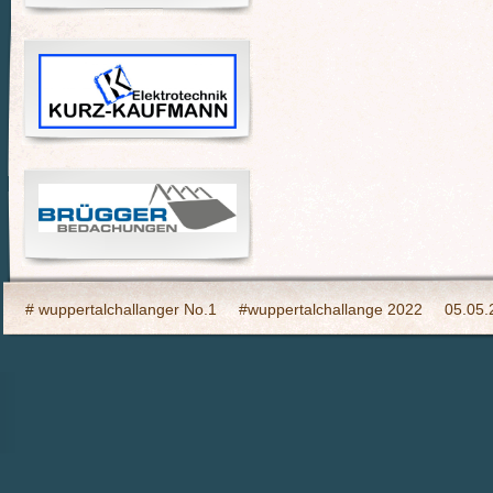
# wuppertalchallanger No.1
#wuppertalchallange 2022
05.05.
2023 Indooy CYCLING Hilden
24h Wuppertal live 2015, wir dabei
6h Event auf den Südhöhen
Admin
Ahrtal, wir bringen Fahrba
CHARITY- Cycling im Wald
Cycling Charity Event für die Erdbebe