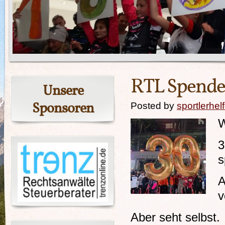
RTL Spend
Unsere
Sponsoren
Posted by
sportlerhel
W
3
s
A
v
Aber seht selbst