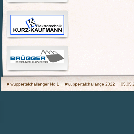
# wuppertalchallanger No.1
#wuppertalchallange 2022
05.05.
2023 Indooy CYCLING Hilden
24h Wuppertal live 2015, wir dabei
6h Event auf den Südhöhen
Admin
Ahrtal, wir bringen Fahrba
CHARITY- Cycling im Wald
Cycling Charity Event für die Erdbebe