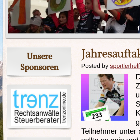
Jahresauft
Unsere
Sponsoren
Posted by
sportlerhel
D
Z
u
S
K
g
Teilnehmer unter 