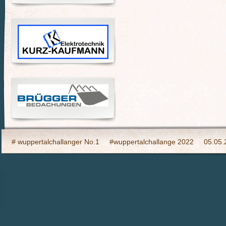
# wuppertalchallanger No.1
#wuppertalchallange 2022
05.05.
2023 Indooy CYCLING Hilden
24h Wuppertal live 2015, wir dabei
6h Event auf den Südhöhen
Admin
Ahrtal, wir bringen Fahrba
CHARITY- Cycling im Wald
Cycling Charity Event für die Erdbebe