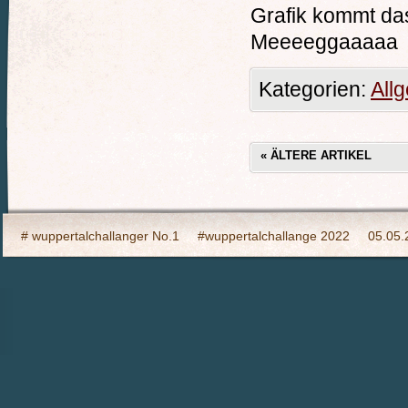
Grafik kommt das 
Meeeeggaaaaa !
Kategorien:
All
«
ÄLTERE ARTIKEL
# wuppertalchallanger No.1
#wuppertalchallange 2022
05.05.
2023 Indooy CYCLING Hilden
24h Wuppertal live 2015, wir dabei
6h Event auf den Südhöhen
Admin
Ahrtal, wir bringen Fahrba
CHARITY- Cycling im Wald
Cycling Charity Event für die Erdbebe
Das war das Jahr 2023
Datenschutz
Gulliver for Kids
Impr