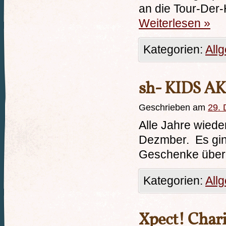
an die Tour-Der-
Weiterlesen
»
Kategorien:
All
sh- KIDS A
Geschrieben am
29.
Alle Jahre wiede
Dezmber. Es ging
Geschenke überr
Kategorien:
All
Xpect! Chari